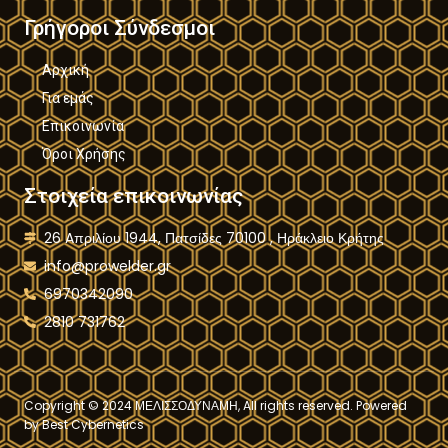
Γρήγοροι Σύνδεσμοι
Αρχική
Για εμάς
Επικοινωνία
Όροι Χρήσης
Στοιχεία επικοινωνίας
26 Aπριλίου 1944, Πατσίδες 70100 , Ηράκλειο Κρήτης
info@prowelder.gr
6970342090
2810 731762
Copyright © 2024 ΜΕΛΙΣΣΟΔΥΝΑΜΗ, All rights reserved. Powered
by
Best Cybernetics