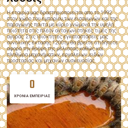
Η εταιρία μας δραστηριοποιείται απο το 1992
στον χώρο του εμπορίου,των εισαγωγών και της
παραγωγής παντα με κύριο γνώμονα την υψηλή
ποιότητα στις πλέον ανταγωνιστηκές τιμές της
αγοράς. Στις ιδιόκτητες εγκαταστάσεις μας
συνολικής έκτασης 1200τμ θα βρείτε οτιδήποτε
αφορά την θρέψη της μέλισσας καθώς και
πληθώρα μηχανήματων, εργαλείων ,ειδών
προστασίας και μηχανών συσκευασίας.
0
ΧΡΌΝΙΑ ΕΜΠΕΙΡΊΑΣ