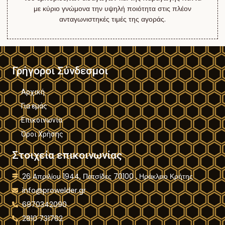
με κύριο γνώμονα την υψηλή ποιότητα στις πλέον
ανταγωνιστηκές τιμές της αγοράς.
Γρήγοροι Σύνδεσμοι
Αρχική
Για εμάς
Επικοινωνία
Όροι Χρήσης
Στοιχεία επικοινωνίας
26 Aπριλίου 1944, Πατσίδες 70100 , Ηράκλειο Κρήτης
info@prowelder.gr
6970342090
2810 731762