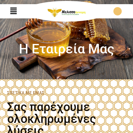
Η Εταιρεία Μας
ΣΧΕΤΙΚΆ ΜΕ ΕΜΆΣ
Σας παρέχουμε
ολοκληρωμένες
λύσεις