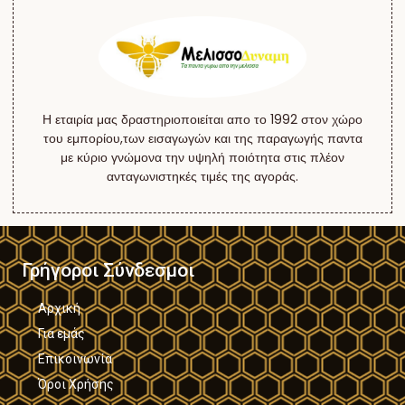
Η εταιρία μας δραστηριοποιείται απο το 1992 στον χώρο
του εμπορίου,των εισαγωγών και της παραγωγής παντα
με κύριο γνώμονα την υψηλή ποιότητα στις πλέον
ανταγωνιστηκές τιμές της αγοράς.
Γρήγοροι Σύνδεσμοι
Αρχική
Για εμάς
Επικοινωνία
Όροι Χρήσης